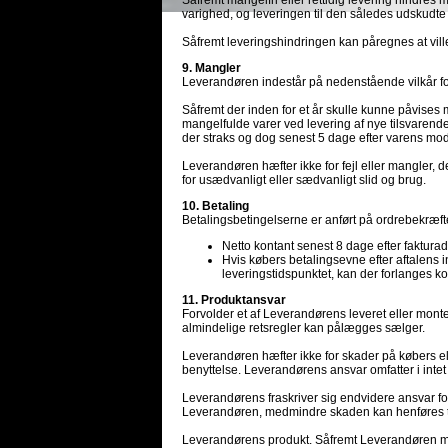
Såfremt mangelfri eller rettidig levering hindres
varighed, og leveringen til den således udskudte 
Såfremt leveringshindringen kan påregnes at ville
9. Mangler
Leverandøren indestår på nedenstående vilkår for,
Såfremt der inden for et år skulle kunne påvises
mangelfulde varer ved levering af nye tilsvarende 
der straks og dog senest 5 dage efter varens mod
Leverandøren hæfter ikke for fejl eller mangler, 
for usædvanligt eller sædvanligt slid og brug.
10. Betaling
Betalingsbetingelserne er anført på ordrebekræft
Netto kontant senest 8 dage efter faktura
Hvis købers betalingsevne efter aftalens 
leveringstidspunktet, kan der forlanges kon
11. Produktansvar
Forvolder et af Leverandørens leveret eller mont
almindelige retsregler kan pålægges sælger.
Leverandøren hæfter ikke for skader på købers el
benyttelse. Leverandørens ansvar omfatter i intet t
Leverandørens fraskriver sig endvidere ansvar for p
Leverandøren, medmindre skaden kan henføres t
Leverandørens produkt. Såfremt Leverandøren måtte