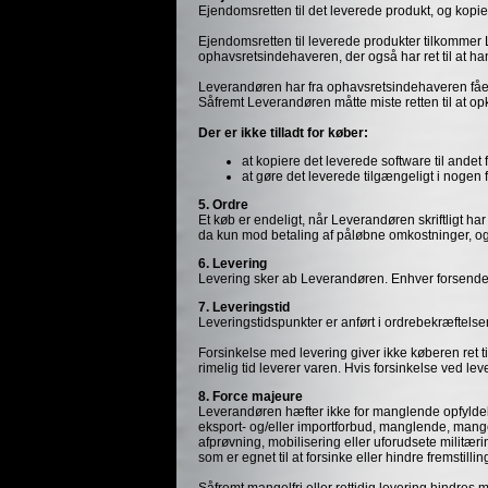
Ejendomsretten til det leverede produkt, og kop
Ejendomsretten til leverede produkter tilkommer Le
ophavsretsindehaveren, der også har ret til at h
Leverandøren har fra ophavsretsindehaveren fået til
Såfremt Leverandøren måtte miste retten til at op
Der er ikke tilladt for køber:
at kopiere det leverede software til andet
at gøre det leverede tilgængeligt i nogen 
5. Ordre
Et køb er endeligt, når Leverandøren skriftligt h
da kun mod betaling af påløbne omkostninger, og 
6. Levering
Levering sker ab Leverandøren. Enhver forsendels
7. Leveringstid
Leveringstidspunkter er anført i ordrebekræftelse
Forsinkelse med levering giver ikke køberen ret t
rimelig tid leverer varen. Hvis forsinkelse ved l
8. Force majeure
Leverandøren hæfter ikke for manglende opfyldelse 
eksport- og/eller importforbud, manglende, mangel
afprøvning, mobilisering eller uforudsete militæri
som er egnet til at forsinke eller hindre fremstill