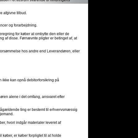
tiden i et tidsrum svarende til hindringens
e afgivne tilbud.
ancer og forarbejdning.
eregning for køber at ombytte den eller de
g af disse. Førnævnte pligter er betinget af, at
igt forsømmelse hos andre end Leverandøren, eller
n ikke kan opnå debitorforsikring på
øren alene i det omfang, ansvaret efter
 pågældende ting er bestemt til erhvervsmæssig
edjemand.
er, hvori indgår materialer leveret af
øber, er køber forpligtet til at holde