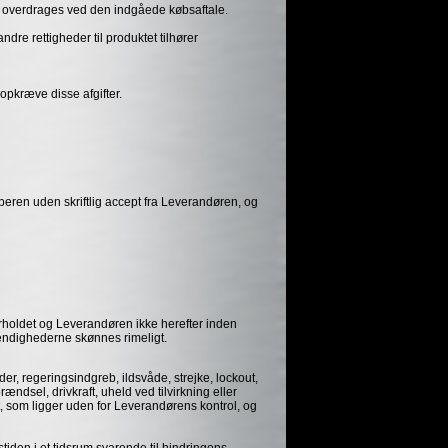
r overdrages ved den indgåede købsaftale.
dre rettigheder til produktet tilhører
opkræve disse afgifter.
øberen uden skriftlig accept fra Leverandøren, og
forholdet og Leverandøren ikke herefter inden
stændighederne skønnes rimeligt.
er, regeringsindgreb, ildsvåde, strejke, lockout,
ndsel, drivkraft, uheld ved tilvirkning eller
gt, som ligger uden for Leverandørens kontrol, og