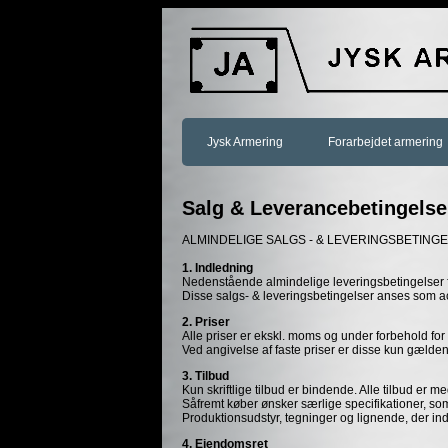
Jysk Armering
Forarbejdet armering
Salg & Leverancebetingelse
ALMINDELIGE SALGS - & LEVERINGSBETING
1. Indledning
Nedenstående almindelige leveringsbetingelser fin
Disse salgs- & leveringsbetingelser anses som ac
2. Priser
Alle priser er ekskl. moms og under forbehold for
Ved angivelse af faste priser er disse kun gældend
3. Tilbud
Kun skriftlige tilbud er bindende. Alle tilbud er 
Såfremt køber ønsker særlige specifikationer, som 
Produktionsudstyr, tegninger og lignende, der ind
4. Ejendomsret