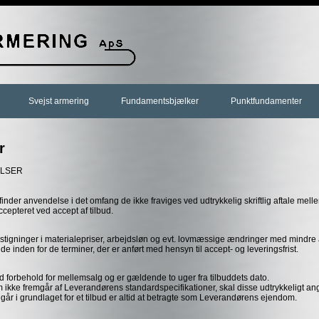
Svejst armering
Fundamentsbjælker
Punktfundamenter
r
ELSER
der anvendelse i det omfang de ikke fraviges ved udtrykkelig skriftlig aftale mell
cepteret ved accept af tilbud.
 stigninger i materialepriser, arbejdsløn og evt. lovmæssige ændringer med mindre a
e inden for de terminer, der er anført med hensyn til accept- og leveringsfrist.
med forbehold for mellemsalg og er gældende to uger fra tilbuddets dato.
ikke fremgår af Leverandørens standardspecifikationer, skal disse udtrykkeligt angiv
går i grundlaget for et tilbud er altid at betragte som Leverandørens ejendom.