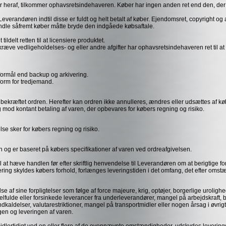
ier heraf, tilkommer ophavsretsindehaveren. Køber har ingen anden ret end den, de
verandøren indtil disse er fuldt og helt betalt af køber. Ejendomsret, copyright og an
andle såfremt køber måtte bryde den indgåede købsaftale.
delt retten til at licensiere produktet.
kræve vedligeholdelses- og eller andre afgifter har ophavsretsindehaveren ret til at 
 formål end backup og arkivering.
form for tredjemand.
ar bekræftet ordren. Herefter kan ordren ikke annulleres, ændres eller udsættes af k
mod kontant betaling af varen, der opbevares for købers regning og risiko.
e sker for købers regning og risiko.
n og er baseret på købers specifikationer af varen ved ordreafgivelsen.
il at hæve handlen før efter skriftlig henvendelse til Leverandøren om at berigtige 
evering skyldes købers forhold, forlænges leveringstiden i det omfang, det efter om
af sine forpligtelser som følge af force majeure, krig, optøjer, borgerlige urolighed
fulde eller forsinkede leverancer fra underleverandører, mangel på arbejdskraft, bræ
ndkaldelser, valutarestriktioner, mangel på transportmidler eller nogen årsag i øvri
ingen og leveringen af varen.