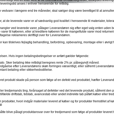
 midlertidigt ved en eller flere af de ovennævnte omstændigheder, udskydes leverings
leveringstid anses i enhver henseende for rettidig.
 vedvare i længere end tre måneder, skal sælger dog være berettiget til at annuller
 at de leverede varer er af sædvanlig god kvalitet i henseende til materialer, toler
 mangler ved leverede varer, påtager Leverandøren sig efter eget valg enten uden b
varer til køberen, eller at kreditere køberen for de mangelfulde varer mod returnerin
tagelse reklameres skriftligt over for Leverandøren.
der kan tilskrives fejlagtig behandling, befordring, opbevaring, montage eller i øvr
elsen. Hvis ingen betalingsbetingelser er anført gælder følgende:
dato. Sker betaling ikke rettidigt beregnes rente 2% pr. påbegyndt måned.
indgåelse efter Leverandørens skøn forringes væsentligt, eller såfremt Leverandøre
tant betaling eller sikkerhedsstillelse.
eret produkt skade på person som følge af en defekt ved produktet, hæfter Leverand
ler tredjemands ting, forårsaget af defekter ved det leverede produkt, såfremt den
ilfælde driftstab, tidstab, avancestab eller andet indirekte tab påført køber eller tr
rodukter, hvori indgår materialer leveret af køber og for produkter fremstillet af køb
il
 blive pålagt produktansvar over for tredjemand som følge af produkter leveret til k