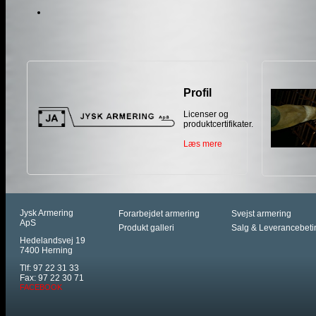
Profil
Licenser og
produktcertifikater.
Læs mere
Jysk Armering
Forarbejdet armering
Svejst armering
ApS
Produkt galleri
Salg & Leverancebeti
Hedelandsvej 19
7400 Herning
Tlf: 97 22 31 33
Fax: 97 22 30 71
FACEBOOK